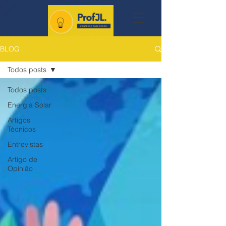
BLOG
Todos posts
Todos posts
Energia Solar
Artigos
Técnicos
Entrevistas
Artigo de
Opinião