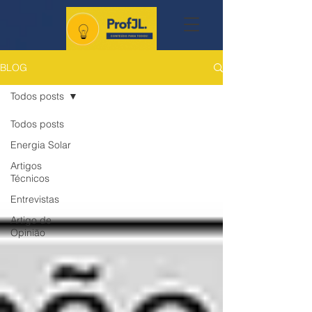
BLOG
Todos posts
Todos posts
Energia Solar
Artigos
Técnicos
Entrevistas
Artigo de
Opinião